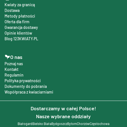
Kwiaty za granicą
Dostawa
Metody płatności
Oferta dla firm
Gwarancja dostawy
Opinie klientów
Blog 123KWIATY.PL
O nas
Poznaj nas
Kontakt
Regulamin
Polityka prywatności
Dokumenty do pobrania
Współpraca z kwiaciarniami
Dostarczamy w całej Polsce!
Nasze wybrane oddziały
Białogard
Bielsko Biała
Bydgoszcz
Bytom
Chorzów
Częstochowa