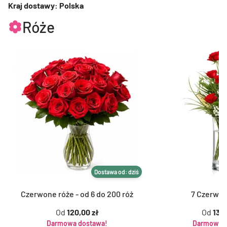
Kraj dostawy: Polska
Róże
Dostawa od: dziś
Czerwone róże - od 6 do 200 róż
7 Czerwon
Od
120,00 zł
Od
139,
Darmowa dostawa!
Darmowa d