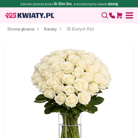
Zamów jeszcze przez
3h 30m 34s
, a dostarczymy nawet
dzisiaj
Strona glowna
Kwiaty
35 Białych Róż