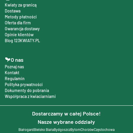
Kwiaty za granicą
Dostawa
Metody płatności
Oferta dla firm
Gwarancja dostawy
Opinie klientów
Blog 123KWIATY.PL
O nas
Poznaj nas
Kontakt
Regulamin
Polityka prywatności
Dokumenty do pobrania
Współpraca z kwiaciarniami
Dostarczamy w całej Polsce!
Nasze wybrane oddziały
Białogard
Bielsko Biała
Bydgoszcz
Bytom
Chorzów
Częstochowa