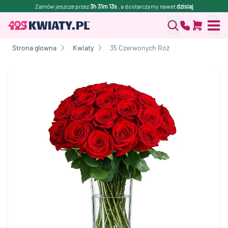
Zamów jeszcze przez
3h 31m 13s
, a dostarczymy nawet
dzisiaj
Strona glowna
Kwiaty
35 Czerwonych Róż