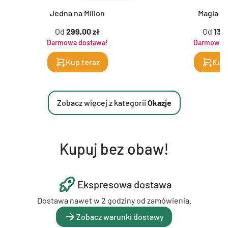
Jedna na Milion
Magia K
Od
299,00 zł
Od
139,
Darmowa dostawa!
Darmowa d
Kup teraz
Kup 
Zobacz więcej z kategorii
Okazje
Kupuj bez obaw!
Ekspresowa dostawa
Dostawa nawet w 2 godziny od zamówienia.
Zobacz warunki dostawy