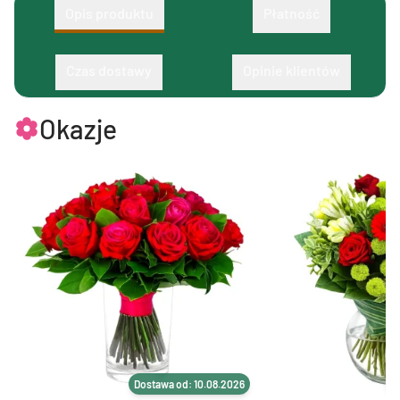
Opis produktu
Płatność
Czas dostawy
Opinie klientów
Okazje
Dostawa od: 10.08.2026
D