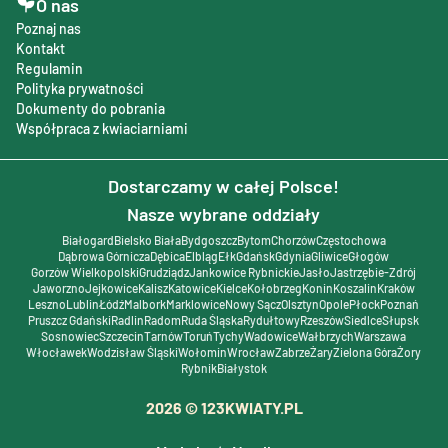
O nas
Poznaj nas
Kontakt
Regulamin
Polityka prywatności
Dokumenty do pobrania
Współpraca z kwiaciarniami
Dostarczamy w całej Polsce!
Nasze wybrane oddziały
Białogard
Bielsko Biała
Bydgoszcz
Bytom
Chorzów
Częstochowa
Dąbrowa Górnicza
Dębica
Elbląg
Ełk
Gdańsk
Gdynia
Gliwice
Głogów
Gorzów Wielkopolski
Grudziądz
Jankowice Rybnickie
Jasło
Jastrzębie-Zdrój
Jaworzno
Jejkowice
Kalisz
Katowice
Kielce
Kołobrzeg
Konin
Koszalin
Kraków
Leszno
Lublin
Łódź
Malbork
Marklowice
Nowy Sącz
Olsztyn
Opole
Płock
Poznań
Pruszcz Gdański
Radlin
Radom
Ruda Śląska
Rydułtowy
Rzeszów
Siedlce
Słupsk
Sosnowiec
Szczecin
Tarnów
Toruń
Tychy
Wadowice
Wałbrzych
Warszawa
Włocławek
Wodzisław Śląski
Wołomin
Wrocław
Zabrze
Żary
Zielona Góra
Żory
Rybnik
Białystok
2026
© 123KWIATY.PL