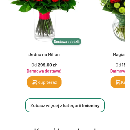
Dostawa od: dziś
Jedna na Milion
Magia K
Od
299,00 zł
Od
139,
Darmowa dostawa!
Darmowa d
Kup teraz
Kup 
Zobacz więcej z kategorii
Imieniny