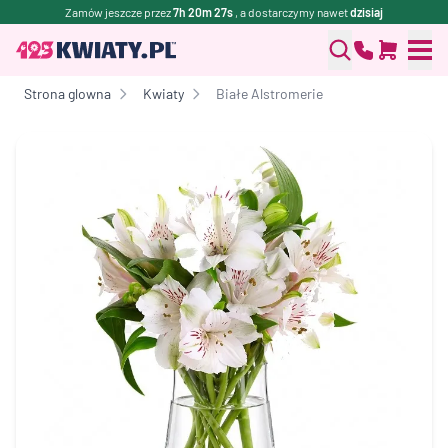
Zamów jeszcze przez
7h 20m 27s
, a dostarczymy nawet
dzisiaj
Strona glowna
Kwiaty
Białe Alstromerie