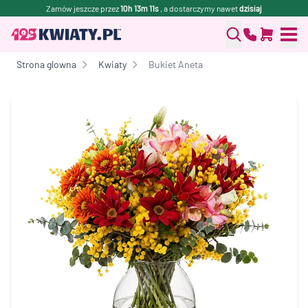
Zamów jeszcze przez
10h 13m 11s
, a dostarczymy nawet
dzisiaj
Strona glowna
Kwiaty
Bukiet Aneta