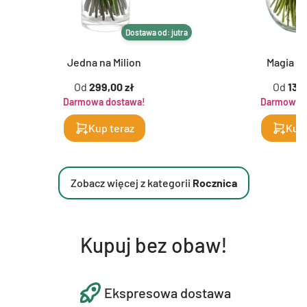
Dostawa od: jutra
Jedna na Milion
Magia K
Od
299,00 zł
Od
139,
Darmowa dostawa!
Darmowa d
Kup teraz
Kup 
Zobacz więcej z kategorii
Rocznica
Kupuj bez obaw!
Ekspresowa dostawa