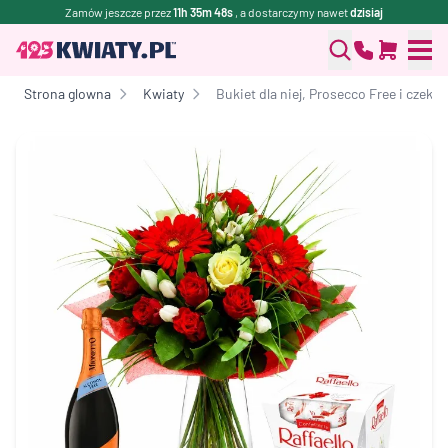
Zamów jeszcze przez
11h 35m 48s
, a dostarczymy nawet
dzisiaj
Strona glowna
Kwiaty
Bukiet dla niej, Prosecco Free i czekol