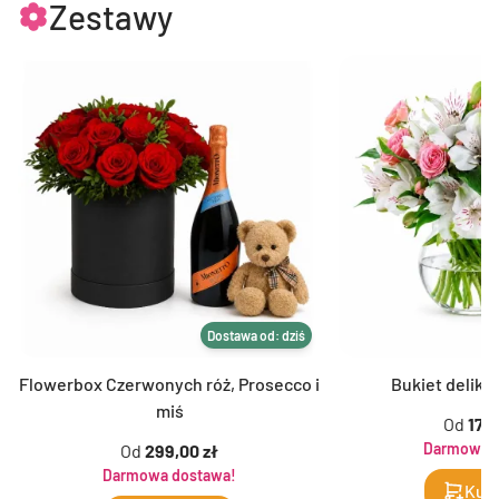
Zestawy
Dostawa od: dziś
Flowerbox Czerwonych róż, Prosecco i
Bukiet delika
miś
Od
179,
Darmowa d
Od
299,00 zł
Darmowa dostawa!
Kup 