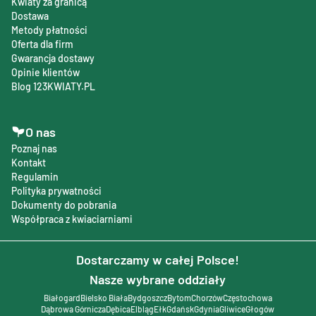
Kwiaty za granicą
Dostawa
Metody płatności
Oferta dla firm
Gwarancja dostawy
Opinie klientów
Blog 123KWIATY.PL
O nas
Poznaj nas
Kontakt
Regulamin
Polityka prywatności
Dokumenty do pobrania
Współpraca z kwiaciarniami
Dostarczamy w całej Polsce!
Nasze wybrane oddziały
Białogard
Bielsko Biała
Bydgoszcz
Bytom
Chorzów
Częstochowa
Dąbrowa Górnicza
Dębica
Elbląg
Ełk
Gdańsk
Gdynia
Gliwice
Głogów