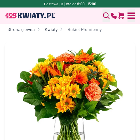
Dostawa już
jutro
od
9:00 - 13:00
Strona glowna
Kwiaty
Bukiet Płomienny