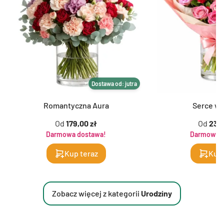
Dostawa od: jutra
Romantyczna Aura
Serce w 
Od
179,00 zł
Od
239,
Darmowa dostawa!
Darmowa d
Kup teraz
Kup 
Zobacz więcej z kategorii
Urodziny