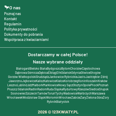
O nas
Poznaj nas
Kontakt
Regulamin
Polityka prywatności
Dokumenty do pobrania
Współpraca z kwiaciarniami
Dostarczamy w całej Polsce!
Nasze wybrane oddziały
Białogard
Bielsko Biała
Bydgoszcz
Bytom
Chorzów
Częstochowa
Dąbrowa Górnicza
Dębica
Elbląg
Ełk
Gdańsk
Gdynia
Gliwice
Głogów
Gorzów Wielkopolski
Grudziądz
Jankowice Rybnickie
Jasło
Jastrzębie-Zdrój
Jaworzno
Jejkowice
Kalisz
Katowice
Kielce
Kołobrzeg
Konin
Koszalin
Kraków
Leszno
Lublin
Łódź
Malbork
Marklowice
Nowy Sącz
Olsztyn
Opole
Płock
Poznań
Pruszcz Gdański
Radlin
Radom
Ruda Śląska
Rydułtowy
Rzeszów
Siedlce
Słupsk
Sosnowiec
Szczecin
Tarnów
Toruń
Tychy
Wadowice
Wałbrzych
Warszawa
Włocławek
Wodzisław Śląski
Wołomin
Wrocław
Zabrze
Żary
Zielona Góra
Żory
Rybnik
Białystok
2026
© 123KWIATY.PL