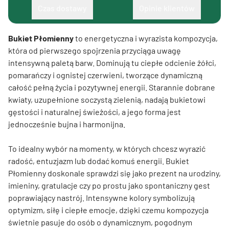
Czas dostawy
Opinie klientów
Bukiet Płomienny
to energetyczna i wyrazista kompozycja,
która od pierwszego spojrzenia przyciąga uwagę
intensywną paletą barw. Dominują tu ciepłe odcienie żółci,
pomarańczy i ognistej czerwieni, tworzące dynamiczną
całość pełną życia i pozytywnej energii. Starannie dobrane
kwiaty, uzupełnione soczystą zielenią, nadają bukietowi
gęstości i naturalnej świeżości, a jego forma jest
jednocześnie bujna i harmonijna.
To idealny wybór na momenty, w których chcesz wyrazić
radość, entuzjazm lub dodać komuś energii. Bukiet
Płomienny doskonale sprawdzi się jako prezent na urodziny,
imieniny, gratulacje czy po prostu jako spontaniczny gest
poprawiający nastrój. Intensywne kolory symbolizują
optymizm, siłę i ciepłe emocje, dzięki czemu kompozycja
świetnie pasuje do osób o dynamicznym, pogodnym