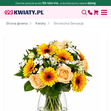
Zamów jeszcze przez
10h 40m 44s
, a dostarczymy nawet
dzisiaj
Strona glowna
Kwiaty
Słoneczna Sensacja