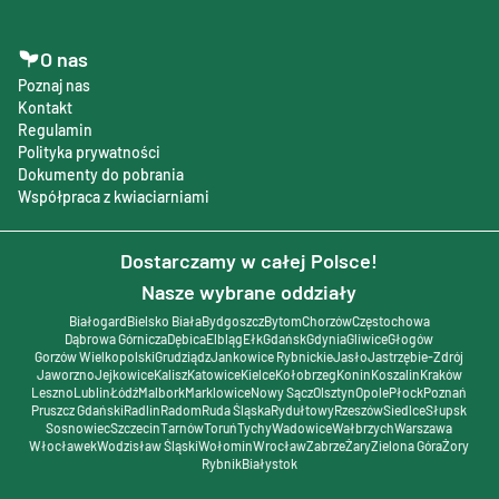
O nas
Poznaj nas
Kontakt
Regulamin
Polityka prywatności
Dokumenty do pobrania
Współpraca z kwiaciarniami
Dostarczamy w całej Polsce!
Nasze wybrane oddziały
Białogard
Bielsko Biała
Bydgoszcz
Bytom
Chorzów
Częstochowa
Dąbrowa Górnicza
Dębica
Elbląg
Ełk
Gdańsk
Gdynia
Gliwice
Głogów
Gorzów Wielkopolski
Grudziądz
Jankowice Rybnickie
Jasło
Jastrzębie-Zdrój
Jaworzno
Jejkowice
Kalisz
Katowice
Kielce
Kołobrzeg
Konin
Koszalin
Kraków
Leszno
Lublin
Łódź
Malbork
Marklowice
Nowy Sącz
Olsztyn
Opole
Płock
Poznań
Pruszcz Gdański
Radlin
Radom
Ruda Śląska
Rydułtowy
Rzeszów
Siedlce
Słupsk
Sosnowiec
Szczecin
Tarnów
Toruń
Tychy
Wadowice
Wałbrzych
Warszawa
Włocławek
Wodzisław Śląski
Wołomin
Wrocław
Zabrze
Żary
Zielona Góra
Żory
Rybnik
Białystok