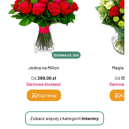
Dostawa od: dziś
Jedna na Milion
Magia K
Od
299,00 zł
Od
139,
Darmowa dostawa!
Darmowa d
Kup teraz
Kup 
Zobacz więcej z kategorii
Imieniny