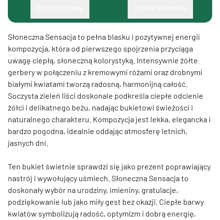
Czas dostawy
Opinie klientów
Słoneczna Sensacja to pełna blasku i pozytywnej energii
kompozycja, która od pierwszego spojrzenia przyciąga
uwagę ciepłą, słoneczną kolorystyką. Intensywnie żółte
gerbery w połączeniu z kremowymi różami oraz drobnymi
białymi kwiatami tworzą radosną, harmonijną całość.
Soczysta zieleń liści doskonale podkreśla ciepłe odcienie
żółci i delikatnego beżu, nadając bukietowi świeżości i
naturalnego charakteru. Kompozycja jest lekka, elegancka i
bardzo pogodna, idealnie oddając atmosferę letnich,
jasnych dni.
Ten bukiet świetnie sprawdzi się jako prezent poprawiający
nastrój i wywołujący uśmiech. Słoneczna Sensacja to
doskonały wybór na urodziny, imieniny, gratulacje,
podziękowanie lub jako miły gest bez okazji. Ciepłe barwy
kwiatów symbolizują radość, optymizm i dobrą energię,