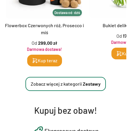
Dostawa od: dziś
Flowerbox Czerwonych róż, Prosecco i
Bukiet delika
miś
Od
179,
Darmowa d
Od
299,00 zł
Darmowa dostawa!
Kup 
Kup teraz
Zobacz więcej z kategorii
Zestawy
Kupuj bez obaw!
Ekspresowa dostawa