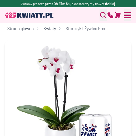
Zamów jeszcze przez
0h 47m 6s
, a dostarczymy nawet
dzisiaj
Strona glowna
Kwiaty
Storczyk i Żywiec Free