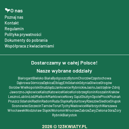
O nas
Poznaj nas
Kontakt
Regulamin
Polityka prywatności
Dokumenty do pobrania
Współpraca z kwiaciarniami
Dostarczamy w całej Polsce!
Nasze wybrane oddziały
Białogard
Bielsko Biała
Bydgoszcz
Bytom
Chorzów
Częstochowa
Dąbrowa Górnicza
Dębica
Elbląg
Ełk
Gdańsk
Gdynia
Gliwice
Głogów
Gorzów Wielkopolski
Grudziądz
Jankowice Rybnickie
Jasło
Jastrzębie-Zdrój
Jaworzno
Jejkowice
Kalisz
Katowice
Kielce
Kołobrzeg
Konin
Koszalin
Kraków
Leszno
Lublin
Łódź
Malbork
Marklowice
Nowy Sącz
Olsztyn
Opole
Płock
Poznań
Pruszcz Gdański
Radlin
Radom
Ruda Śląska
Rydułtowy
Rzeszów
Siedlce
Słupsk
Sosnowiec
Szczecin
Tarnów
Toruń
Tychy
Wadowice
Wałbrzych
Warszawa
Włocławek
Wodzisław Śląski
Wołomin
Wrocław
Zabrze
Żary
Zielona Góra
Żory
Rybnik
Białystok
2026
© 123KWIATY.PL