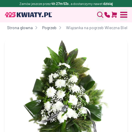
Zamów jeszcze przez
4h 27m 53s
, a dostarczymy nawet
dzisiaj
Strona glowna
Pogrzeb
Wiązanka na pogrzeb Wieczna Biel