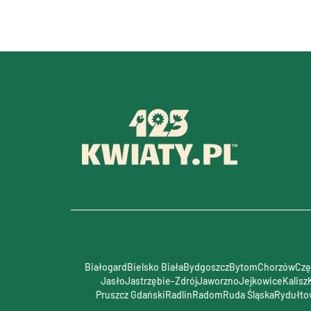
Białogard
Bielsko Biała
Bydgoszcz
Bytom
Chorzów
Czę
Jasło
Jastrzębie-Zdrój
Jaworzno
Jejkowice
Kalisz
Pruszcz Gdański
Radlin
Radom
Ruda Śląska
Rydułto