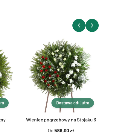
tra
Dostawa od: jutra
zny
Wieniec pogrzebowy na Stojaku 3
Wieniec po
Od
589,00 zł