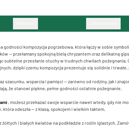
Płatność
Czas dostawy
na godności kompozycja pogrzebowa, która łączy w sobie symbolik
zyków — przełamany spokojną bielą chryzantem oraz delikatną gi
sąc subtelne przesłanie otuchy w trudnych chwilach pożegnania. 
yjnych, dzięki czemu kompozycja prezentuje się solidnie i trwałe
az szacunku, wsparcia i pamięci — zarówno od rodziny, jak i zn
ają, że stanowi piękne, pełne godności ostatnie pożegnanie.
tami
, możesz przekazać swoje wsparcie nawet wtedy, gdy nie moż
, która odeszła — z klasą, spokojem i wielkim taktem.
 żółtych i białych kwiatów na podkładzie z roślin iglastych. Zam