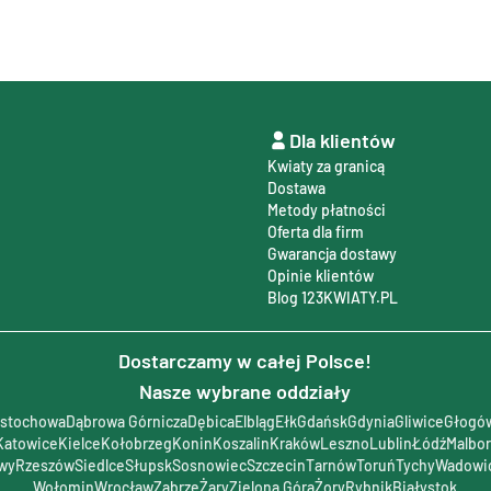
Dla klientów
Kwiaty za granicą
Dostawa
Metody płatności
Oferta dla firm
Gwarancja dostawy
Opinie klientów
Blog 123KWIATY.PL
Dostarczamy w całej Polsce!
Nasze wybrane oddziały
stochowa
Dąbrowa Górnicza
Dębica
Elbląg
Ełk
Gdańsk
Gdynia
Gliwice
Głogó
Katowice
Kielce
Kołobrzeg
Konin
Koszalin
Kraków
Leszno
Lublin
Łódź
Malbo
wy
Rzeszów
Siedlce
Słupsk
Sosnowiec
Szczecin
Tarnów
Toruń
Tychy
Wadowi
Wołomin
Wrocław
Zabrze
Żary
Zielona Góra
Żory
Rybnik
Białystok