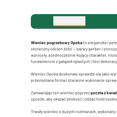
Opis produktu
Wieniec pogrzebowy Opoka
to elegancka i peł
słoneczny odcień żółci — barwy gerber i storc
wzniosły, a jednocześnie kojący charakter, nio
fundamencie z gałązek iglastych i liści dekorac
Wieniec Opoka doskonale sprawdzi się jako wyr
przemyślana forma i staranne wykonanie sprawi
Zamawiając ten wieniec poprzez
poczta z kwia
sposób, aby okazać bliskość i oddać hołd osobie
Trwały wieniec o dużych rozmiarach, wykonany z