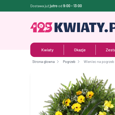
Dostawa już
jutro
od
9:00 - 13:00
Kwiaty
Okazje
Zest
Strona glowna
Pogrzeb
Wieniec na pogrzeb