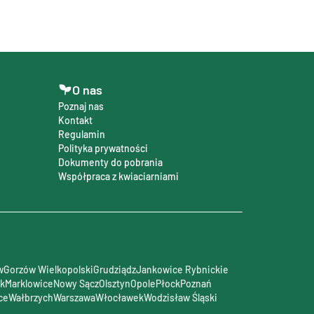
O nas
Poznaj nas
Kontakt
Regulamin
Polityka prywatności
Dokumenty do pobrania
Współpraca z kwiaciarniami
w
Gorzów Wielkopolski
Grudziądz
Jankowice Rybnickie
rk
Marklowice
Nowy Sącz
Olsztyn
Opole
Płock
Poznań
ce
Wałbrzych
Warszawa
Włocławek
Wodzisław Śląski