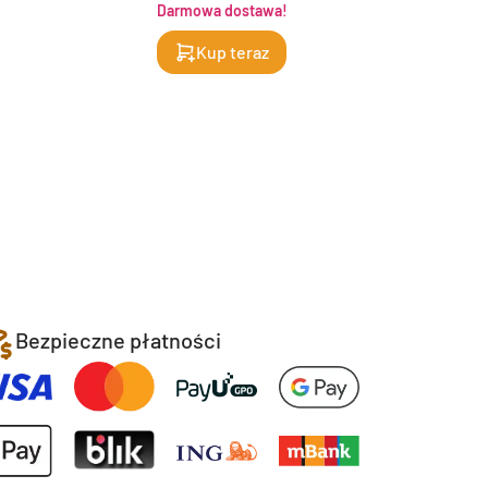
Darmowa dostawa!
Da
Kup teraz
Bezpieczne płatności