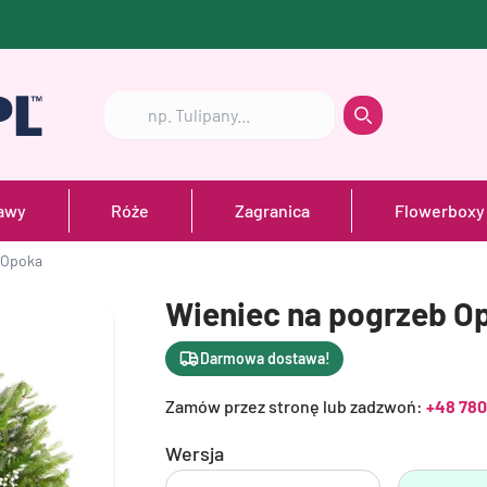
Szukaj
Szukaj
awy
Róże
Zagranica
Flowerboxy
 Opoka
Wieniec na pogrzeb O
Darmowa dostawa!
Zamów przez stronę lub zadzwoń:
+48 780
Wersja