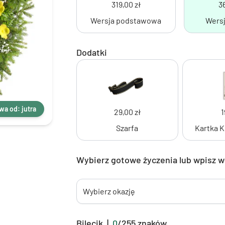
319,00 zł
3
Wersja podstawowa
Wersj
Dodatki
wa od: jutra
29,00 zł
1
Szarfa
Kartka 
Wybierz gotowe życzenia lub wpisz 
Wybierz okazję
Bilecik
|
0
/
255
znaków