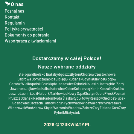
O nas
Poznaj nas
Kontakt
Regulamin
Polityka prywatności
Dokumenty do pobrania
Współpraca z kwiaciarniami
Dostarczamy w całej Polsce!
Nasze wybrane oddziały
Białogard
Bielsko Biała
Bydgoszcz
Bytom
Chorzów
Częstochowa
Dąbrowa Górnicza
Dębica
Elbląg
Ełk
Gdańsk
Gdynia
Gliwice
Głogów
Gorzów Wielkopolski
Grudziądz
Jankowice Rybnickie
Jasło
Jastrzębie-Zdrój
Jaworzno
Jejkowice
Kalisz
Katowice
Kielce
Kołobrzeg
Konin
Koszalin
Kraków
Leszno
Lublin
Łódź
Malbork
Marklowice
Nowy Sącz
Olsztyn
Opole
Płock
Poznań
Pruszcz Gdański
Radlin
Radom
Ruda Śląska
Rydułtowy
Rzeszów
Siedlce
Słupsk
Sosnowiec
Szczecin
Tarnów
Toruń
Tychy
Wadowice
Wałbrzych
Warszawa
Włocławek
Wodzisław Śląski
Wołomin
Wrocław
Zabrze
Żary
Zielona Góra
Żory
Rybnik
Białystok
2026
© 123KWIATY.PL