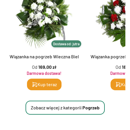
Dostawa od: jutra
Wiązanka na pogrzeb Wieczna Biel
Wiązanka pogrzeb
Od
169,00 zł
Od
189,
Darmowa dostawa!
Darmowa d
Kup teraz
Kup 
Zobacz więcej z kategorii
Pogrzeb