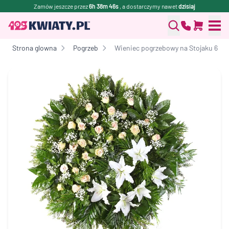
Zamów jeszcze przez
6h 38m 46s
, a dostarczymy nawet
dzisiaj
Strona glowna
Pogrzeb
Wieniec pogrzebowy na Stojaku 6