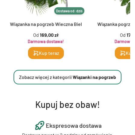
Dostawa od: dziś
Wiązanka na pogrzeb Wieczna Biel
Wiązanka pogrze
Od
169,00 zł
Od
179,
Darmowa dostawa!
Darmowa d
Kup teraz
Kup 
Zobacz więcej z kategorii
Wiązanki na pogrzeb
Kupuj bez obaw!
Ekspresowa dostawa
Dostawa nawet w 2 godziny od zamówienia.