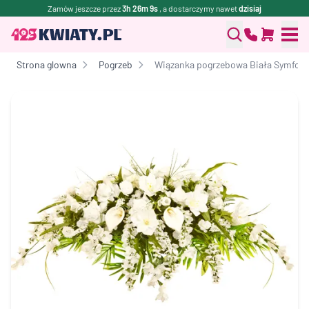
Zamów jeszcze przez
3h 26m 9s
, a dostarczymy nawet
dzisiaj
Strona glowna
Pogrzeb
Wiązanka pogrzebowa Biała Symfoni