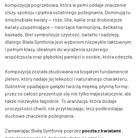
kompozycja pogrzebowa, która w pełni oddaje znaczenie
ciszy, spokoju i piękna ostatniego pożegnania. Dominują tu
śnieżnobiałe kwiaty — róże, lilie, kallie oraz drobniejsze
kwiaty uzupełniające — tworzące harmonijną, delikatną
kaskadę. Biel symbolizuje czystość, światło i nadzieję,
dlatego Biała Symfonia jest wyborem niezwykle taktownym
i pełnym klasy, idealnym do wyrażenia szczerego
współczucia oraz głębokiej pamięci o osobie, która odeszła.
Kompozycja została zbudowana na bogatym fundamencie
zieleni, który nadaje jej lekkości i naturalnego charakteru.
Subtelnie opadające gałązki tworzą miękką, płynną formę,
przez co całość prezentuje się nie tylko majestatycznie, ale
także niezwykle łagodnie. To aranżacja, która dodaje
uroczystości chwili, nie przytłaczając, lecz podkreślając
duchowe znaczenie pożegnania.
Zamawiając Białą Symfonię poprzez
poczta z kwiatami
,
zyskujesz pewność, że kwiaty dotrą na czas i w