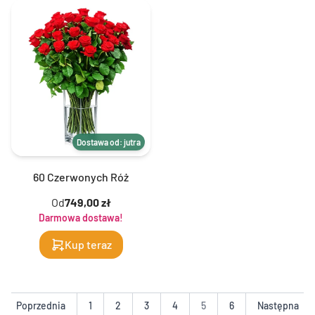
Dostawa od: jutra
60 Czerwonych Róż
Od
749,00 zł
Darmowa dostawa!
Kup teraz
Poprzednia
1
2
3
4
5
6
Następna