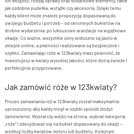
ich długość, rodzaj oprawy oraz dodatkowe elementy, takie
jak ozdobne pudełka, wstążki czy akcesoria. Dzięki temu
każdy klient może znaleźć propozycję dopasowaną do
swojego budżetu i potrzeb – od skromnych bukietów na
drobne wydarzenia, po luksusowe aranżacje na wyjątkowe
okazje. Co ważne, wszystkie ceny widoczne są jasno w
sklepie online, a płatności realizowane są bezpiecznie i
szybko. Zamawiając róże w 123kwiaty masz pewność, że
inwestujesz w kwiaty wysokiej jakości, które dotrą świeże i
perfekcyjnie przygotowane.
Jak zamówić róże w 123kwiaty?
Proces zamawiania róż w 123kwiaty został maksymalnie
uproszczony, aby każdy mógł w szybki sposób złożyć
zamówienie. Wystarczy wejść na stronę, wybrać kategorię
„róże” i zdecydować się na bukiet dopasowany do okazji –
według liczby kwiatów, koloru lub budżetu. Kolejnym