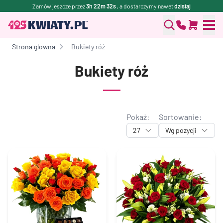
Zamów jeszcze przez
3h 22m 31s
, a dostarczymy nawet
dzisiaj
Strona glowna
Bukiety róż
Bukiety róż
Pokaż:
Sortowanie:
27
Wg pozycji