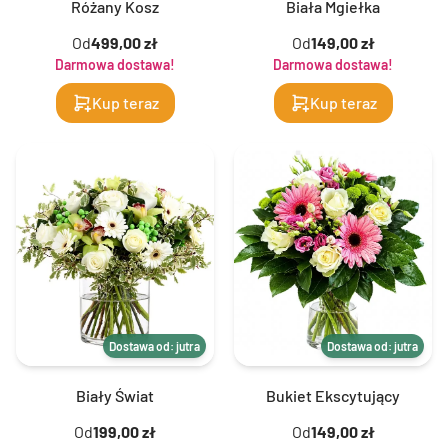
Różany Kosz
Biała Mgiełka
Od
499,00 zł
Od
149,00 zł
Darmowa dostawa!
Darmowa dostawa!
Kup teraz
Kup teraz
Dostawa od: jutra
Dostawa od: jutra
Biały Świat
Bukiet Ekscytujący
Od
199,00 zł
Od
149,00 zł