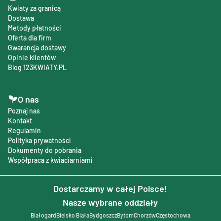
Kwiaty za granicą
Dostawa
Metody płatności
Oferta dla firm
Gwarancja dostawy
Opinie klientów
Blog 123KWIATY.PL
O nas
Poznaj nas
Kontakt
Regulamin
Polityka prywatności
Dokumenty do pobrania
Współpraca z kwiaciarniami
Dostarczamy w całej Polsce!
Nasze wybrane oddziały
Białogard
Bielsko Biała
Bydgoszcz
Bytom
Chorzów
Częstochowa