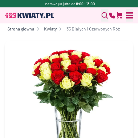
Dostawa już
jutro
od
9:00 - 13:00
Strona glowna
Kwiaty
35 Białych i Czerwonych Róż