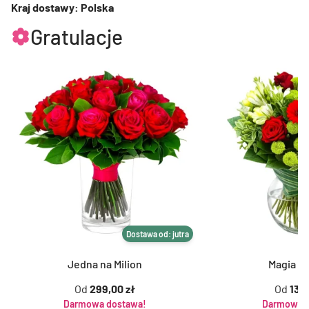
Kraj dostawy: Polska
Gratulacje
Dostawa od: jutra
Jedna na Milion
Magia K
Od
299,00 zł
Od
139,
Darmowa dostawa!
Darmowa d