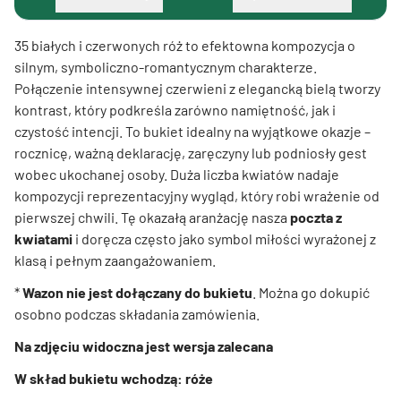
35 białych i czerwonych róż to efektowna kompozycja o
silnym, symboliczno-romantycznym charakterze.
Połączenie intensywnej czerwieni z elegancką bielą tworzy
kontrast, który podkreśla zarówno namiętność, jak i
czystość intencji. To bukiet idealny na wyjątkowe okazje –
rocznicę, ważną deklarację, zaręczyny lub podniosły gest
wobec ukochanej osoby. Duża liczba kwiatów nadaje
kompozycji reprezentacyjny wygląd, który robi wrażenie od
pierwszej chwili. Tę okazałą aranżację nasza
poczta z
kwiatami
i doręcza często jako symbol miłości wyrażonej z
klasą i pełnym zaangażowaniem.
*
Wazon nie jest dołączany do bukietu
. Można go dokupić
osobno podczas składania zamówienia.
Na zdjęciu widoczna jest wersja zalecana
W skład bukietu wchodzą: róże