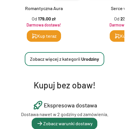
Romantyczna Aura
Serce w 
Od
179,00 zł
Od
239,
Darmowa dostawa!
Darmowa d
Kup teraz
Kup 
Zobacz więcej z kategorii
Urodziny
Kupuj bez obaw!
Ekspresowa dostawa
Dostawa nawet w 2 godziny od zamówienia.
Zobacz warunki dostawy