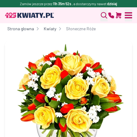
Zamów jeszcze przez
11h 35m 52s
, a dostarczymy nawet
dzisiaj
Strona glowna
Kwiaty
Słoneczne Róże