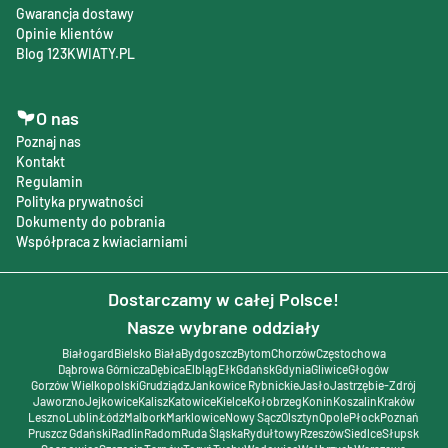
Gwarancja dostawy
Opinie klientów
Blog 123KWIATY.PL
O nas
Poznaj nas
Kontakt
Regulamin
Polityka prywatności
Dokumenty do pobrania
Współpraca z kwiaciarniami
Dostarczamy w całej Polsce!
Nasze wybrane oddziały
Białogard
Bielsko Biała
Bydgoszcz
Bytom
Chorzów
Częstochowa
Dąbrowa Górnicza
Dębica
Elbląg
Ełk
Gdańsk
Gdynia
Gliwice
Głogów
Gorzów Wielkopolski
Grudziądz
Jankowice Rybnickie
Jasło
Jastrzębie-Zdrój
Jaworzno
Jejkowice
Kalisz
Katowice
Kielce
Kołobrzeg
Konin
Koszalin
Kraków
Leszno
Lublin
Łódź
Malbork
Marklowice
Nowy Sącz
Olsztyn
Opole
Płock
Poznań
Pruszcz Gdański
Radlin
Radom
Ruda Śląska
Rydułtowy
Rzeszów
Siedlce
Słupsk