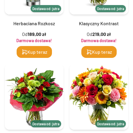
Dostawa od: jutra
Dostawa od: jutra
Herbaciana Rozkosz
Klasyczny Kontrast
Od
189,00 zł
Od
219,00 zł
Darmowa dostawa!
Darmowa dostawa!
Kup teraz
Kup teraz
Dostawa od: jutra
Dostawa od: jutra