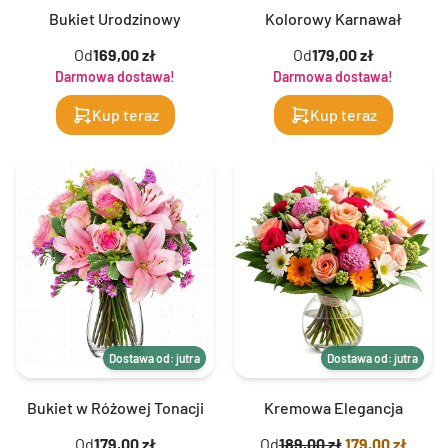
Bukiet Urodzinowy
Kolorowy Karnawał
Od
169,00 zł
Od
179,00 zł
Darmowa dostawa!
Darmowa dostawa!
Kup teraz
Kup teraz
Dostawa od: jutra
Dostawa od: jutra
Bukiet w Różowej Tonacji
Kremowa Elegancja
Od
179,00 zł
Od
189,00 zł
179,00 zł