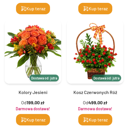
Kup teraz
Kup teraz
Dostawa od: jutra
Dostawa od: jutra
Kolory Jesieni
Kosz Czerwonych Róż
Od
199,00 zł
Od
499,00 zł
Darmowa dostawa!
Darmowa dostawa!
Kup teraz
Kup teraz