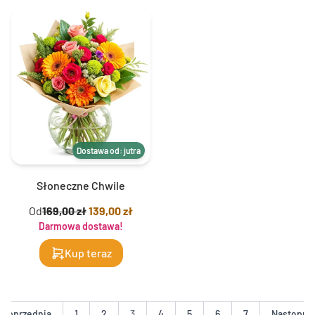
Dostawa od: jutra
Słoneczne Chwile
Od
169,00 zł
139,00 zł
Darmowa dostawa!
Kup teraz
Poprzednia
1
2
3
4
5
6
7
Następna