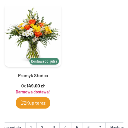
Dostawa od: jutra
Promyk Słońca
Od
149,00 zł
Darmowa dostawa!
Kup teraz
Poprzednia
1
2
3
4
5
6
7
Następna