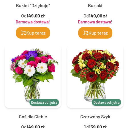
Bukiet "Dziękuję"
Buziaki
Od
149,00 zł
Od
149,00 zł
Darmowa dostawa!
Darmowa dostawa!
Kup teraz
Kup teraz
Dostawa od: jutra
Dostawa od: jutra
Coś dla Ciebie
Czerwony Szyk
Od
149,00 zł
Od
159,00 zł