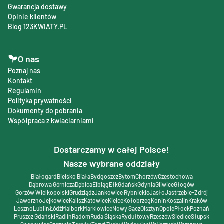
Gwarancja dostawy
Opinie klientów
Blog 123KWIATY.PL
O nas
Poznaj nas
Kontakt
Regulamin
Polityka prywatności
Dokumenty do pobrania
Współpraca z kwiaciarniami
Dostarczamy w całej Polsce!
Nasze wybrane oddziały
Białogard
Bielsko Biała
Bydgoszcz
Bytom
Chorzów
Częstochowa
Dąbrowa Górnicza
Dębica
Elbląg
Ełk
Gdańsk
Gdynia
Gliwice
Głogów
Gorzów Wielkopolski
Grudziądz
Jankowice Rybnickie
Jasło
Jastrzębie-Zdrój
Jaworzno
Jejkowice
Kalisz
Katowice
Kielce
Kołobrzeg
Konin
Koszalin
Kraków
Leszno
Lublin
Łódź
Malbork
Marklowice
Nowy Sącz
Olsztyn
Opole
Płock
Poznań
Pruszcz Gdański
Radlin
Radom
Ruda Śląska
Rydułtowy
Rzeszów
Siedlce
Słupsk