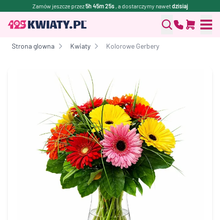
Zamów jeszcze przez
5h 45m 25s
, a dostarczymy nawet
dzisiaj
Strona glowna
Kwiaty
Kolorowe Gerbery