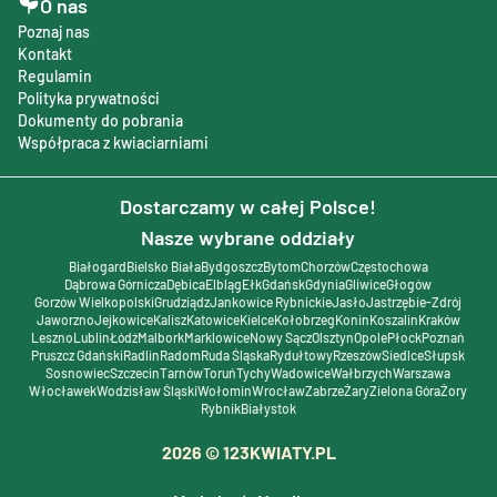
O nas
Poznaj nas
Kontakt
Regulamin
Polityka prywatności
Dokumenty do pobrania
Współpraca z kwiaciarniami
Dostarczamy w całej Polsce!
Nasze wybrane oddziały
Białogard
Bielsko Biała
Bydgoszcz
Bytom
Chorzów
Częstochowa
Dąbrowa Górnicza
Dębica
Elbląg
Ełk
Gdańsk
Gdynia
Gliwice
Głogów
Gorzów Wielkopolski
Grudziądz
Jankowice Rybnickie
Jasło
Jastrzębie-Zdrój
Jaworzno
Jejkowice
Kalisz
Katowice
Kielce
Kołobrzeg
Konin
Koszalin
Kraków
Leszno
Lublin
Łódź
Malbork
Marklowice
Nowy Sącz
Olsztyn
Opole
Płock
Poznań
Pruszcz Gdański
Radlin
Radom
Ruda Śląska
Rydułtowy
Rzeszów
Siedlce
Słupsk
Sosnowiec
Szczecin
Tarnów
Toruń
Tychy
Wadowice
Wałbrzych
Warszawa
Włocławek
Wodzisław Śląski
Wołomin
Wrocław
Zabrze
Żary
Zielona Góra
Żory
Rybnik
Białystok
2026
© 123KWIATY.PL