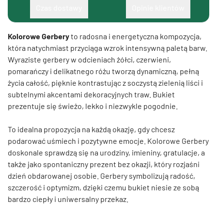
Czas dostawy
Opinie klientów
Kolorowe Gerbery
to radosna i energetyczna kompozycja,
która natychmiast przyciąga wzrok intensywną paletą barw.
Wyraziste gerbery w odcieniach żółci, czerwieni,
pomarańczy i delikatnego różu tworzą dynamiczną, pełną
życia całość, pięknie kontrastując z soczystą zielenią liści i
subtelnymi akcentami dekoracyjnych traw. Bukiet
prezentuje się świeżo, lekko i niezwykle pogodnie.
To idealna propozycja na każdą okazję, gdy chcesz
podarować uśmiech i pozytywne emocje. Kolorowe Gerbery
doskonale sprawdzą się na urodziny, imieniny, gratulacje, a
także jako spontaniczny prezent bez okazji, który rozjaśni
dzień obdarowanej osobie. Gerbery symbolizują radość,
szczerość i optymizm, dzięki czemu bukiet niesie ze sobą
bardzo ciepły i uniwersalny przekaz.