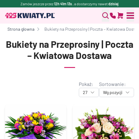
Zamów jeszcze przez
12h 41m 12s
, a dostarczymy nawet
dzisiaj
Strona glowna
Bukiety na Przeprosiny | Poczta – Kwiatowa Dosta
Bukiety na Przeprosiny | Poczta
– Kwiatowa Dostawa
Pokaż:
Sortowanie:
27
Wg pozycji