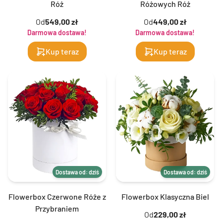
Róż
Różowych Róż
Od
549,00 zł
Od
449,00 zł
Darmowa dostawa!
Darmowa dostawa!
Kup teraz
Kup teraz
Dostawa od: dziś
Dostawa od: dziś
Flowerbox Czerwone Róże z
Flowerbox Klasyczna Biel
Przybraniem
Od
229,00 zł