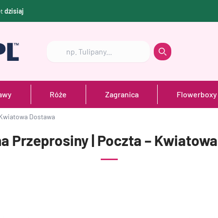
et
dzisiaj
Szukaj
Szukaj
awy
Róże
Zagranica
Flowerboxy
– Kwiatowa Dostawa
na Przeprosiny | Poczta – Kwiatow