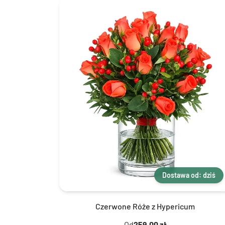
Dostawa od: dziś
Czerwone Róże z Hypericum
Od
259,00 zł