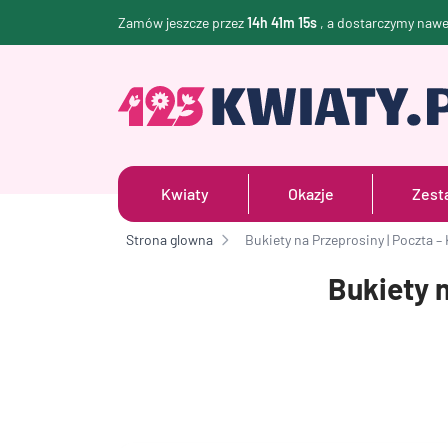
Zamów jeszcze przez
14h 41m 14s
, a dostarczymy naw
Kwiaty
Okazje
Zest
Strona glowna
Bukiety na Przeprosiny | Poczta 
Bukiety 