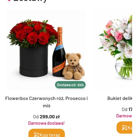
Dostawa od: dziś
Flowerbox Czerwonych róż, Prosecco i
Bukiet delika
miś
Od
179,
Darmowa d
Od
299,00 zł
Darmowa dostawa!
Kup 
Kup teraz