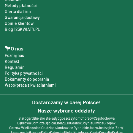
Metody płatności
Oferta dla firm
Gwarancja dostawy
Opinie klientów
Blog 123KWIATY.PL
O nas
Poznaj nas
Kontakt
Regulamin
Polityka prywatności
Dokumenty do pobrania
Współpraca z kwiaciarniami
Dostarczamy w całej Polsce!
Nasze wybrane oddziały
Białogard
Bielsko Biała
Bydgoszcz
Bytom
Chorzów
Częstochowa
Dąbrowa Górnicza
Dębica
Elbląg
Ełk
Gdańsk
Gdynia
Gliwice
Głogów
Gorzów Wielkopolski
Grudziądz
Jankowice Rybnickie
Jasło
Jastrzębie-Zdrój
Jaworzno
Jejkowice
Kalisz
Katowice
Kielce
Kołobrzeg
Konin
Koszalin
Kraków