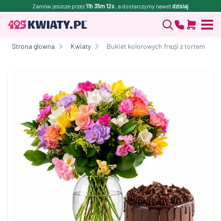
Zamów jeszcze przez
11h 35m 12s
, a dostarczymy nawet
dzisiaj
Strona glowna
Kwiaty
Bukiet kolorowych frezji z tortem