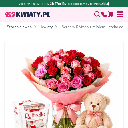
Zamów jeszcze przez
2h 37m 16s
, a dostarczymy nawet
dzisiaj
Strona glowna
Kwiaty
Serce w Różach z misiem i czekoladk