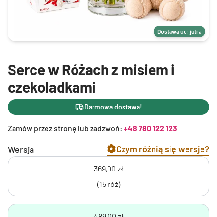
Dostawa od: jutra
Serce w Różach z misiem i
czekoladkami
Darmowa dostawa!
Zamów przez stronę lub zadzwoń:
+48 780 122 123
Czym różnią się wersje?
Wersja
369,00 zł
(15 róż)
489,00 zł