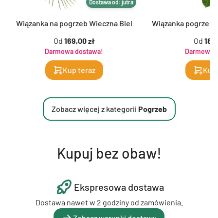
Dostawa od: jutra
Wiązanka na pogrzeb Wieczna Biel
Wiązanka pogrzeb
Od
169,00 zł
Od
189,
Darmowa dostawa!
Darmowa d
Kup teraz
Kup 
Zobacz więcej z kategorii
Pogrzeb
Kupuj bez obaw!
Ekspresowa dostawa
Dostawa nawet w 2 godziny od zamówienia.
Zobacz warunki dostawy